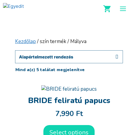
Kilépés
M
a
tartalomba
Kezdőlap
/ szín termék / Mályva
Mind a(z) 5 találat megjelenítve
BRIDE feliratú papucs
7,990
Ft
Select options