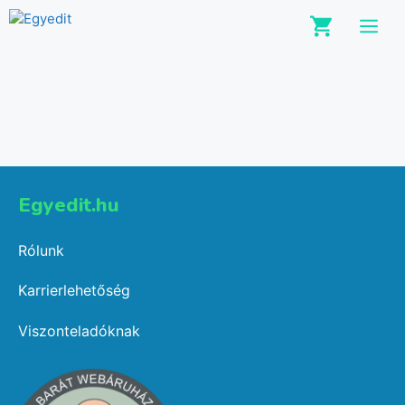
Kilépés
M
a
tartalomba
Egyedit.hu
Rólunk
Karrierlehetőség
Viszonteladóknak