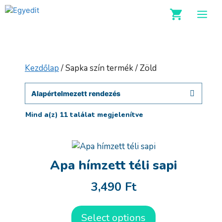
Kilépés
M
a
tartalomba
Kezdőlap
/ Sapka szín termék / Zöld
Mind a(z) 11 találat megjelenítve
Apa hímzett téli sapi
3,490
Ft
Select options