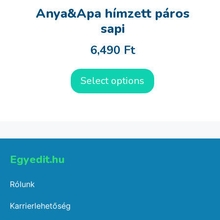
Anya&Apa hímzett páros
sapi
6,490
Ft
Select options
Egyedit.hu
Rólunk
Karrierlehetőség