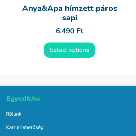
Anya&Apa hímzett páros
sapi
6,490
Ft
Select options
Egyedit.hu
Rólunk
Karrierlehetőség