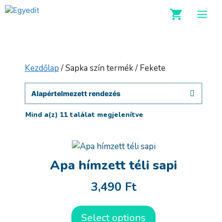
Kilépés
M
a
tartalomba
Kezdőlap
/ Sapka szín termék / Fekete
Mind a(z) 11 találat megjelenítve
Apa hímzett téli sapi
3,490
Ft
Select options