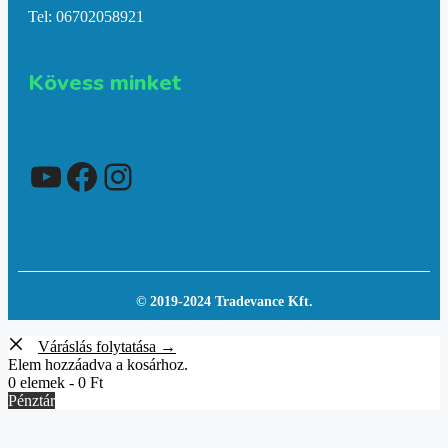
Tel: 06702058921
Kövess minket
YouTube
Facebook
Instagram
© 2019-2024 Tradevance Kft.
Váráslás folytatása →
Elem hozzáadva a kosárhoz.
0 elemek -
0
Ft
Pénztár