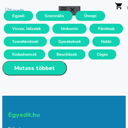
Kilépés
Menü
a
tartalomba
Egyedi
Szezonális
Ünnepi
Vicces, Idézetek
Unikornis
Pároknak
Szeretteinknek
Gyerekeknek
Hobbi
Kiskedvencek
Beszólások
Céges
Mutass többet
Egyedit.hu