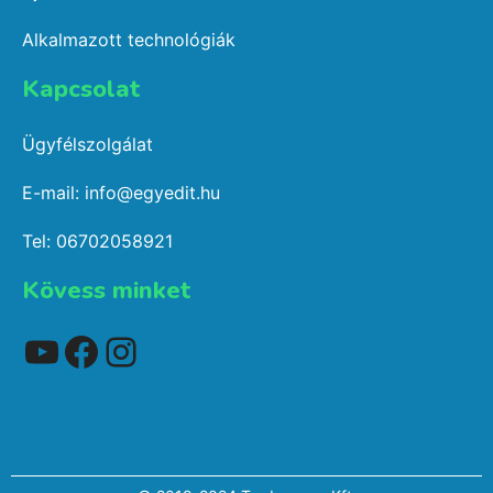
Alkalmazott technológiák
Kapcsolat​
Ügyfélszolgálat
E-mail: info@egyedit.hu
Tel: 06702058921
Kövess minket
YouTube
Facebook
Instagram
Elem hozzáadva a kosárhoz.