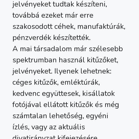
jelvényeket tudtak készíteni,
továbbá ezeket már erre
szakosodott céhek, manufaktúrák,
pénzverdék készítették.
A mai társadalom már szélesebb
spektrumban használ kitűzőket,
jelvényeket. Ilyenek lehetnek:
céges kitűzők, emléktúrák,
kedvenc együttesek, kisállatok
fotójával ellátott kitűzők és még
számtalan lehetőség, egyéni
ízlés, vagy az aktuális
divatirányzat kifejezésére.