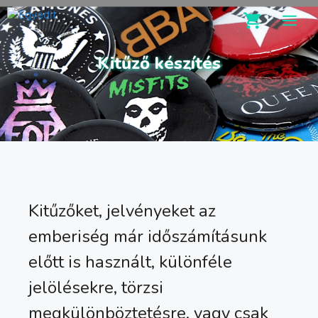
Kilépés
M
a
tartalomba
Kitűző készítés
Kitűzőket, jelvényeket az
emberiség már időszámításunk
előtt is használt, különféle
jelölésekre, törzsi
megkülönböztetésre, vagy csak