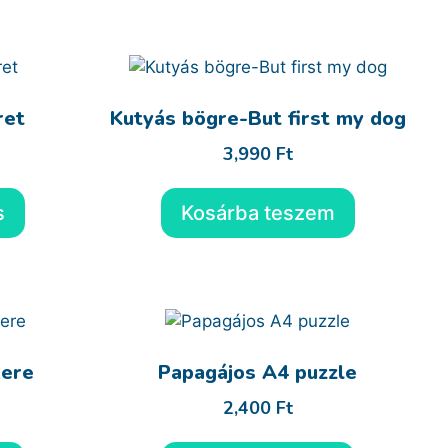
ret
Kutyás bögre-But first my dog
3,990
Ft
s
Kosárba teszem
ere
Papagájos A4 puzzle
2,400
Ft