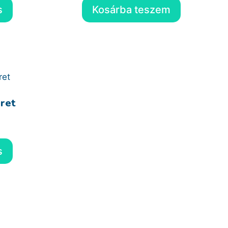
s
Kosárba teszem
ret
s