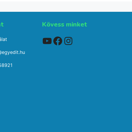
t​
Kövess minket
YouTube
Facebook
Instagram
lat
@egyedit.hu
58921