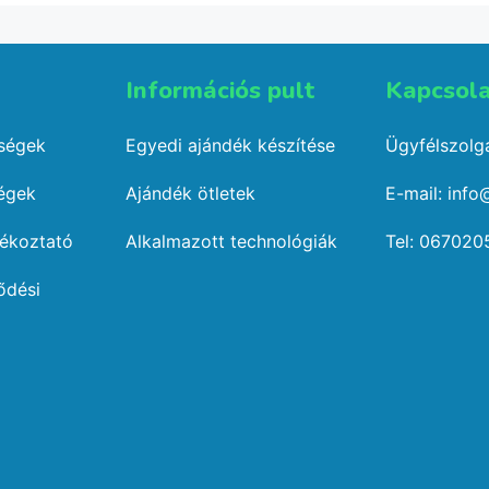
Információs pult​
Kapcsola
őségek
Egyedi ajándék készítése
Ügyfélszolgá
ségek
Ajándék ötletek
E-mail: info
jékoztató
Alkalmazott technológiák
Tel: 067020
ődési