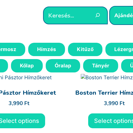
Ajándé
ermosz
Hímzés
Kitűző
Lézerg
Kőlap
Óralap
Tányér
 Pásztor Hímzőkeret
Boston Terrier Hím
3,990
Ft
3,990
Ft
Select options
Select option