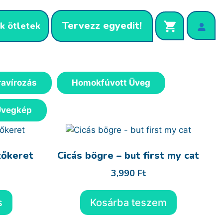
Tervezz egyedit!
k ötletek
ravírozás
Homokfúvott Üveg
Üvegkép
zőkeret
Cicás bögre – but first my cat
3,990
Ft
s
Kosárba teszem