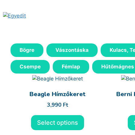
Kilépés
a
tartalomba
Bögre
Vászontáska
Kulacs, T
Csempe
Fémlap
Hűtőmágnes
Beagle Hímzőkeret
Berni
3,990
Ft
Select options