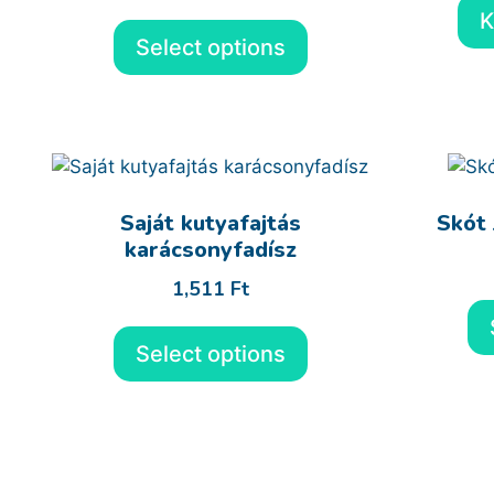
K
Select options
Saját kutyafajtás
Skót
karácsonyfadísz
1,511
Ft
Select options