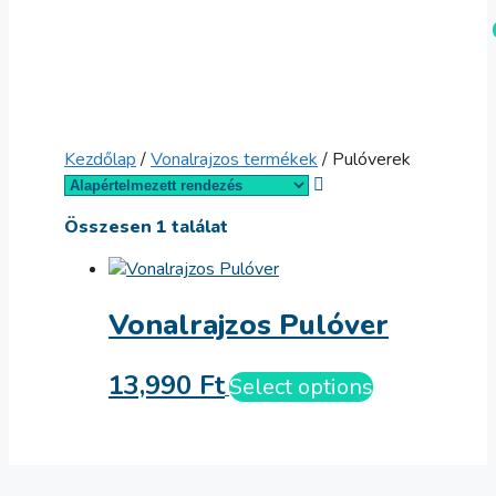
Kilépés
Menü
a
tartalomba
Kezdőlap
/
Vonalrajzos termékek
/ Pulóverek
Összesen 1 találat
Vonalrajzos Pulóver
13,990
Ft
Select options