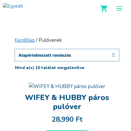
Kilépés
M
a
tartalomba
Kezdőlap
/ Pulóverek
Mind a(z) 10 találat megjelenítve
WIFEY & HUBBY páros
pulóver
28,990
Ft