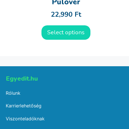
Pulóver
22,990
Ft
Select options
Egyedit.hu
Rólunk
Karrierlehetőség
Viszonteladóknak