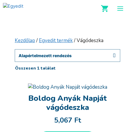
Kilépés
M
a
tartalomba
Kezdőlap
/
Egyedit termék
/ Vágódeszka
Összesen 1 találat
Boldog Anyák Napját
vágódeszka
5,067
Ft