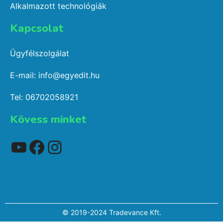
Alkalmazott technológiák
Kapcsolat​
Ügyfélszolgálat
E-mail: info@egyedit.hu
Tel: 06702058921
Kövess minket
YouTube
Facebook
Instagram
Elem hozzáadva a kosárhoz.
© 2019-2024 Tradevance Kft.
Pénztár
0 elemek -
0
Ft