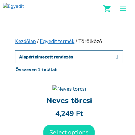
Kilépés
M
a
tartalomba
Kezdőlap
/
Egyedit termék
/ Törölköző
Összesen 1 találat
Neves törcsi
4,249
Ft
Select options