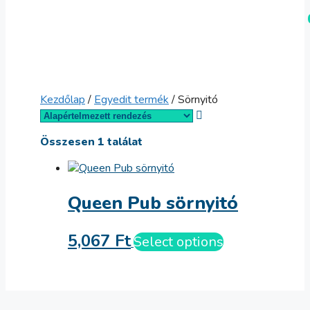
Kilépés
Menü
a
tartalomba
Kezdőlap
/
Egyedit termék
/ Sörnyitó
Összesen 1 találat
Queen Pub sörnyitó
5,067
Ft
Select options