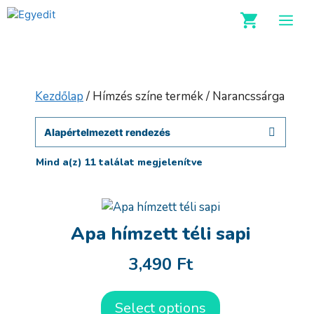
Kilépés
M
a
tartalomba
Kezdőlap
/ Hímzés színe termék / Narancssárga
Mind a(z) 11 találat megjelenítve
Apa hímzett téli sapi
3,490
Ft
Select options