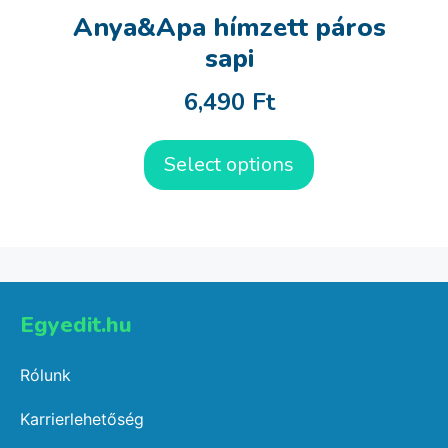
Anya&Apa hímzett páros
sapi
6,490
Ft
Select options
Egyedit.hu
Rólunk
Karrierlehetőség