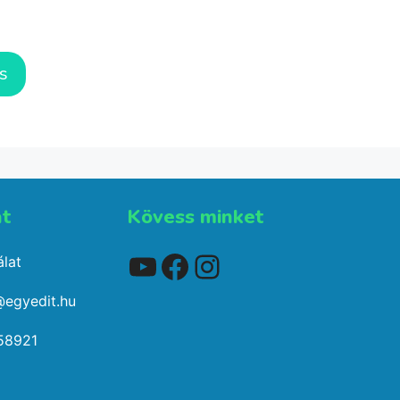
s
t​
Kövess minket
YouTube
Facebook
Instagram
lat
@egyedit.hu
58921