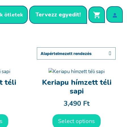
Tervezz egyedit!
k ötletek
 téli
Keriapu hímzett téli
sapi
3,490
Ft
s
Select options