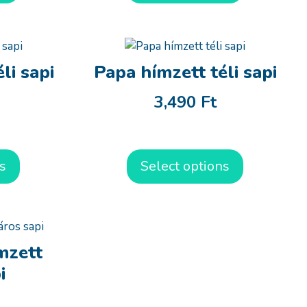
li sapi
Papa hímzett téli sapi
3,490
Ft
s
Select options
mzett
i