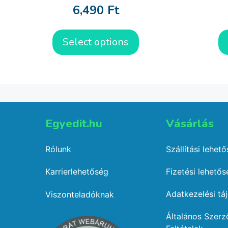
6,490
Ft
Select options
Egyedit.hu
Vásárlás​
Rólunk
Szállítási lehet
Karrierlehetőség
Fizetési lehető
Adatkezelési tá
Viszonteladóknak
Általános Szerz