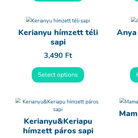
Kerianyu hímzett téli
Anya 
sapi
3,490
Ft
Select options
Mama
Kerianyu&Keriapu
hímzett páros sapi