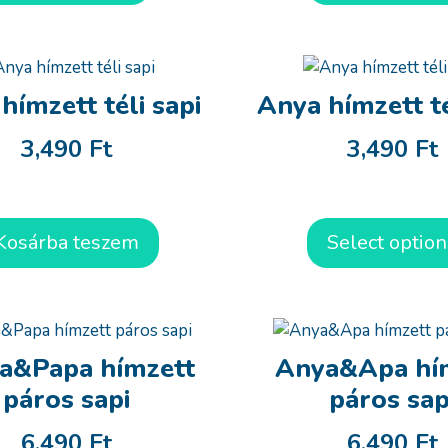
hímzett téli sapi
Anya hímzett té
3,490
Ft
3,490
Ft
Kosárba teszem
Select option
&Papa hímzett
Anya&Apa hí
páros sapi
páros sap
6,490
Ft
6,490
Ft