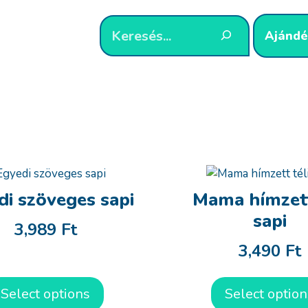
Ajándé
di szöveges sapi
Mama hímzett
sapi
3,989
Ft
3,490
Ft
Select options
Select option