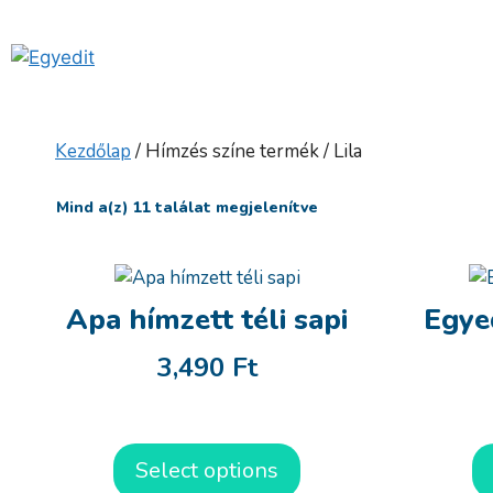
Kilépés
a
tartalomba
Kezdőlap
/ Hímzés színe termék / Lila
Mind a(z) 11 találat megjelenítve
Apa hímzett téli sapi
Egye
3,490
Ft
Select options