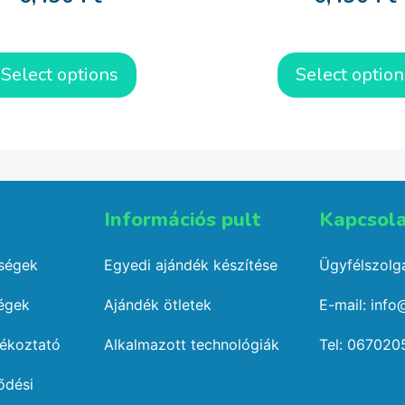
Select options
Select option
Információs pult​
Kapcsola
őségek
Egyedi ajándék készítése
Ügyfélszolgá
ségek
Ajándék ötletek
E-mail: info
jékoztató
Alkalmazott technológiák
Tel: 067020
ődési