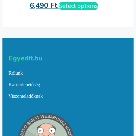
6,490
Ft
Select options
Egyedit.hu
Rólunk
Karrierlehetőség
Viszonteladóknak