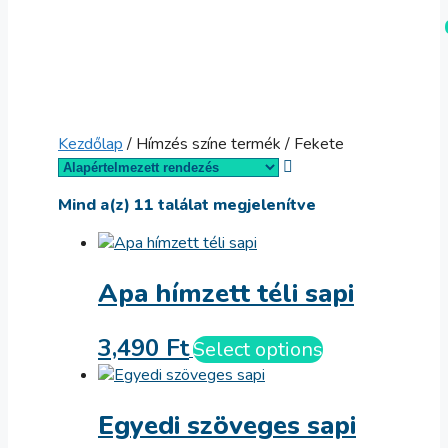
Kilépés
Menü
a
tartalomba
Kezdőlap
/ Hímzés színe termék / Fekete
Mind a(z) 11 találat megjelenítve
Apa hímzett téli sapi
3,490
Ft
Select options
Egyedi szöveges sapi