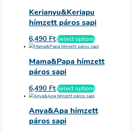
Kerianyu&Keriapu
hímzett páros sapi
6,490
Ft
Select options
Mama&Papa hímzett
páros sapi
6,490
Ft
Select options
Anya&Apa hímzett
páros sapi