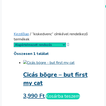
Kilépés
Menü
a
tartalomba
Kezdőlap
/ “kiskedvenc” címkével rendelkező
termékek
Összesen 1 találat
Cicás bögre – but first
my cat
3,990
Ft
Kosárba teszem