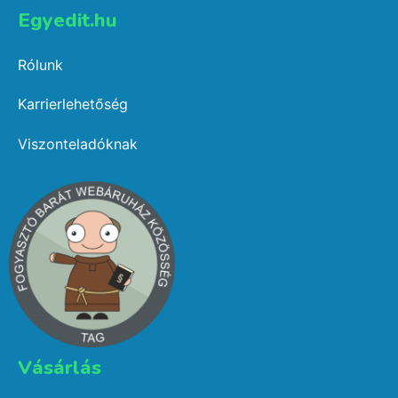
Egyedit.hu
Rólunk
Karrierlehetőség
Viszonteladóknak
Vásárlás​