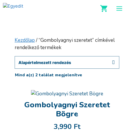
Kilépés
M
a
tartalomba
Kezdőlap
/ “Gombolyagnyi szeretet” címkével
rendelkező termékek
Mind a(z) 2 találat megjelenítve
Gombolyagnyi Szeretet
Bögre
3,990
Ft