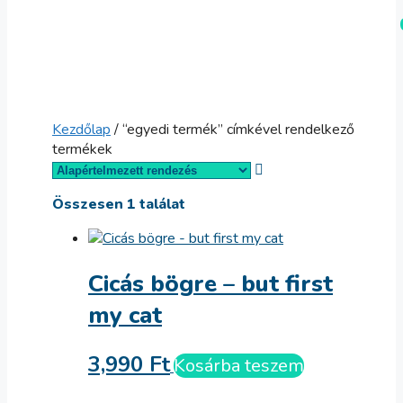
Kilépés
Menü
a
tartalomba
Kezdőlap
/ “egyedi termék” címkével rendelkező
termékek
Összesen 1 találat
Cicás bögre – but first
my cat
3,990
Ft
Kosárba teszem